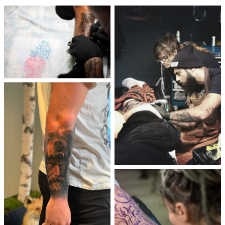
ARTIKLER
ETTERBEHANDLING AV TATOVERING
FJERNING AV TATOVERING
FAQ
PRESSE