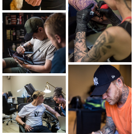
+47 95 07 21 38
Mon – Fri:
11.00 – 18.00
Saturday
: 11.00 – 17.00
Sunday
: Closed