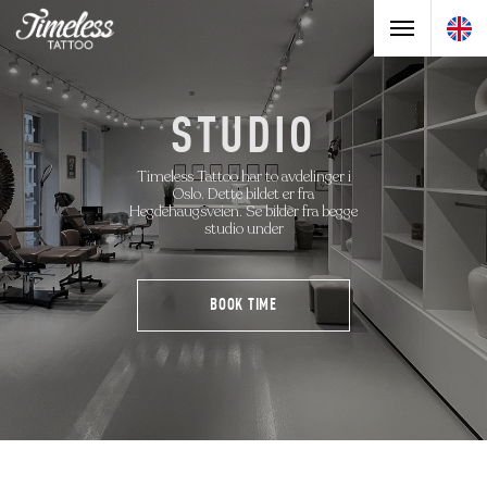
STUDIO
Timeless Tattoo har to avdelinger i
Oslo. Dette bildet er fra
Hegdehaugsveien. Se bilder fra begge
studio under
#RAINFORESTHEROES
BOOK TIME
ARTISTER
TIMELESS FAMILY
KARRIERE
FORESPØRSEL
STUDIO