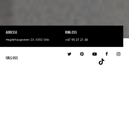
ADRESSE
RING OSS
Hegdehaugsveien 23, 0352 Oslo
+47 95 07 21 38
FØLG OSS
TIMELESS TATTOO
& GALLERY
Velkommen til Timeless Tattoo & Gallery.
En helt ny avdeling av Timeless Tattoo
Oslo. I våre nyoppussede lokaler i