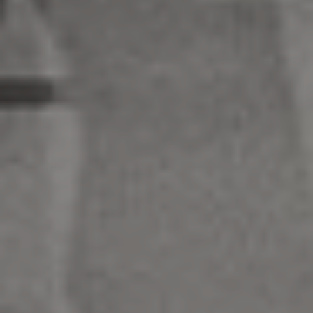
+47 95 07 21 38
Mon – Fri:
11.00 – 18.00
Saturday
: 11.00 – 17.00
Sunday
: Closed