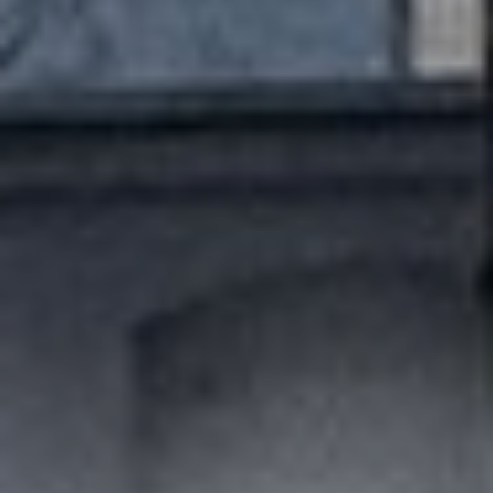
KARRIERE
FORESPØRSEL
STUDIO
ARTIKLER
ETTERBEHANDLING AV TATOVERING
FJERNING AV TATOVERING
FAQ
PRESSE